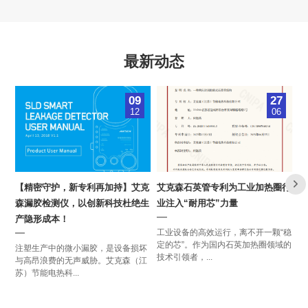
最新动态
09
27
12
06
【精密守护，新专利再加持】艾克
艾克森石英管专利为工业加热圈行
六
森漏胶检测仪，以创新科技杜绝生
业注入“耐用芯”力量
六
产隐形成本！
有
工业设备的高效运行，离不开一颗“稳
自
定的芯”。作为国内石英加热圈领域的
注塑生产中的微小漏胶，是设备损坏
技术引领者，...
与高昂浪费的无声威胁。艾克森（江
苏）节能电热科...